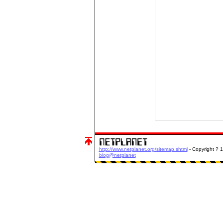
http://www.netplanet.org/sitemap.shtml
- Copyright ? 
blog@netplanet