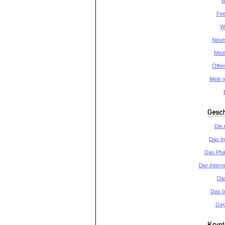
B
Fee
W
Neues
Medi
Öffen
Mein v
Die 
Das In
Das Phä
Der Inter
Das
Das I
Geg