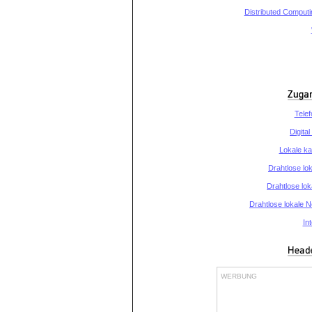
Distributed Computi
Tele
Digita
Lokale k
Drahtlose lo
Drahtlose lo
Drahtlose lokale N
In
WERBUNG