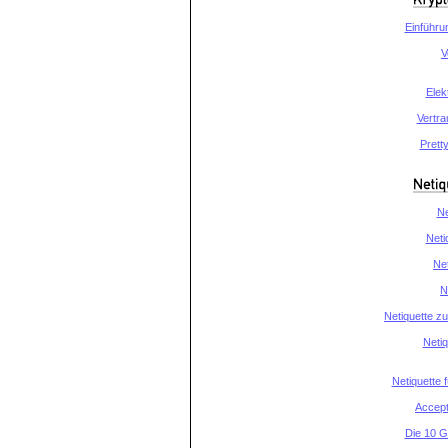
Einführu
V
Elek
Vertra
Prett
Ne
Netiq
Ne
N
Netiquette z
Netiq
Netiquette 
Accept
Die 10 G