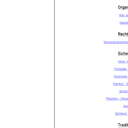
Wer en
Standa
Kennzeichnungspf
Viren,
Firewalls 
Konzepte 
Hacker - S
Sicher
Phishing - Virt
Ano
Sicherer