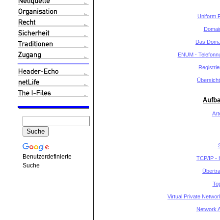
Uniform R
Domai
Das Domai
ENUM - Telefon
Registri
Übersich
Art
Benutzerdefinierte
TCP/IP - 
Suche
Übertra
Top
Virtual Private Networ
Network A