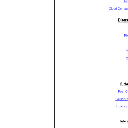
Too
Cloud Computi
Fil
I
V
Post O
Geissel 
Hoaxes -