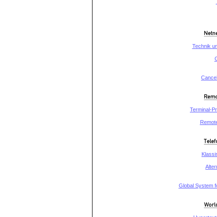
Technik un
Cancel
Terminal-Pr
Remote
Klassi
Alter
Global System 