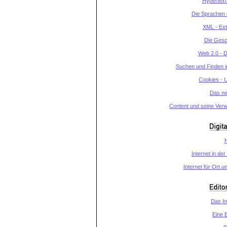
Hypertext
Die Sprachen
XML - Ex
Die Gesc
Web 2.0 - 
Suchen und Finden 
Cookies - U
Das ne
Content und seine Ver
Internet in de
Internet für Ort u
Das I
Eine E