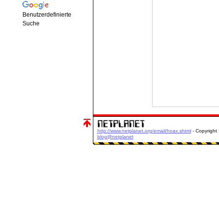
Benutzerdefinierte
Suche
http://www.netplanet.org/email/hoax.shtml
- Copyright
blog@netplanet