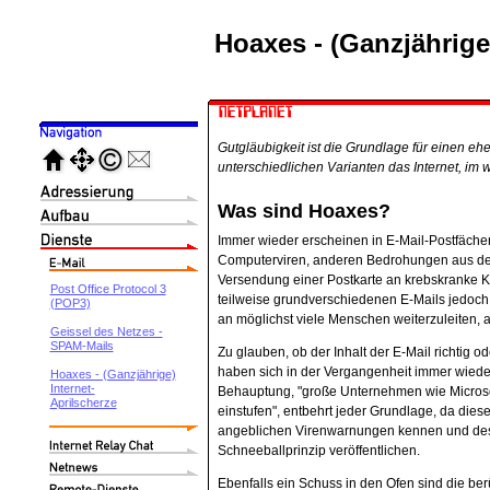
Hoaxes - (Ganzjährige
Gutgläubigkeit ist die Grundlage für einen eh
unterschiedlichen Varianten das Internet, im
Was sind Hoaxes?
Immer wieder erscheinen in E-Mail-Postfäche
Computerviren, anderen Bedrohungen aus dem
Versendung einer Postkarte an krebskranke Ki
Post Office Protocol 3
teilweise grundverschiedenen E-Mails jedoch 
(POP3)
an möglichst viele Menschen weiterzuleiten, a
Geissel des Netzes -
SPAM-Mails
Zu glauben, ob der Inhalt der E-Mail richtig o
haben sich in der Vergangenheit immer wieder 
Hoaxes - (Ganzjährige)
Internet-
Behauptung, "große Unternehmen wie Microsof
Aprilscherze
einstufen", entbehrt jeder Grundlage, da die
angeblichen Virenwarnungen kennen und des
Schneeballprinzip veröffentlichen.
Ebenfalls ein Schuss in den Ofen sind die b