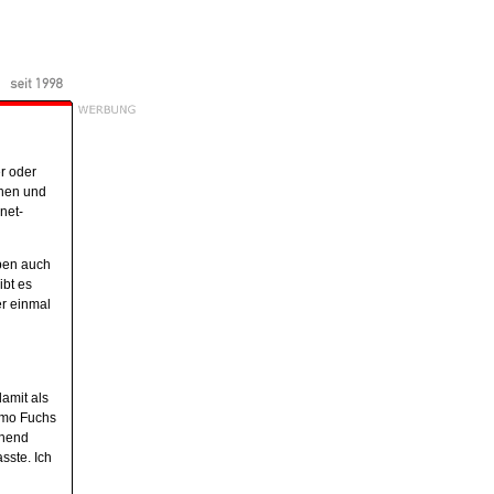
er oder
ehen und
net-
eben auch
ibt es
er einmal
damit als
Timo Fuchs
ehend
sste. Ich