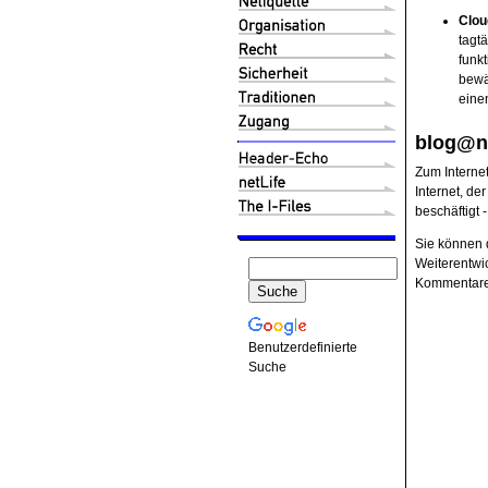
Clou
tagt
funkt
bewä
eine
blog@n
Zum Internet
Internet, de
beschäftigt 
Sie können d
Weiterentwic
Kommentare, 
Benutzerdefinierte
Suche