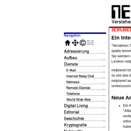
Ein Int
"Verstehen S
später komme
Sie werden e
Lexikon
net
netplanet
ist
so wie das I
netplanet a
vorbeizusch
Neue Ar
Ein A
"Altl
verf
infor
habe