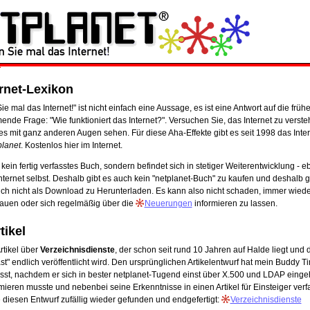
ernet-Lexikon
ie mal das Internet!" ist nicht einfach eine Aussage, es ist eine Antwort auf die früh
nde Frage: "Wie funktioniert das Internet?". Versuchen Sie, das Internet zu verst
s mit ganz anderen Augen sehen. Für diese Aha-Effekte gibt es seit 1998 das Inter
planet
. Kostenlos hier im Internet.
 kein fertig verfasstes Buch, sondern befindet sich in stetiger Weiterentwicklung - 
nternet selbst. Deshalb gibt es auch kein "netplanet-Buch" zu kaufen und deshalb g
uch nicht als Download zu Herunterladen. Es kann also nicht schaden, immer wied
auen oder sich regelmäßig über die
Neuerungen
informieren zu lassen.
tikel
rtikel über
Verzeichnisdienste
, der schon seit rund 10 Jahren auf Halde liegt und 
ast" endlich veröffentlicht wird. Den ursprünglichen Artikelentwurf hat mein Buddy 
asst, nachdem er sich in bester netplanet-Tugend einst über X.500 und LDAP eing
mieren musste und nebenbei seine Erkenntnisse in einen Artikel für Einsteiger verfa
 diesen Entwurf zufällig wieder gefunden und endgefertigt:
Verzeichnisdienste