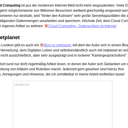
d Computing
ist aus der modernen Internet-Welt nicht mehr wegzudenken. Viele Di
äglich möglicherweise von Millionen Besuchern weltweit gleichzeitig eingesetzt we
ionieren nur deshalb, weil "hinter den Kulissen" sehr große Serverkapazitäten die 
ltigenden Datenmengen verarbeiten und speichern. Höchste Zeit, dem Cloud Com
n eigenen Artikel zu widmen:
Cloud Computing - Datenwolken im Internet
etplanet
-Lexikon gibt es auch ein
Blog zu netplanet
, mit dem der Autor sich in einem Bl
r Vernetzung, dem Digitalen Leben und selbstverständlich auch mit
netplanet
an sic
- nicht ausschließlich, aber sehr ausgeprägt und in lockerer "Kamingesprächsform".
ort (und nur dort) regelmäßig Artikel lesen, in denen der Autor sich Gedanken um 
klung von Artikeln und Rubriken macht. Jederzeit gern gesehen sind hierzu Ihre
Anregungen und Hinweise, die ich unmittelbar in meine Arbeit einfließen lasse!
WERBUNG