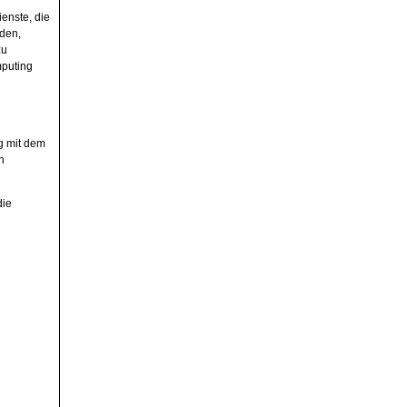
enste, die
rden,
zu
puting
og mit dem
h
die