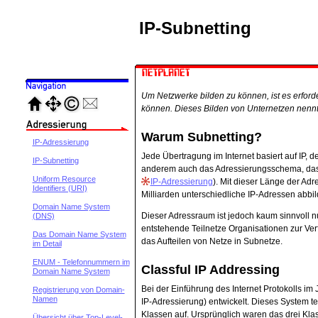
IP-Subnetting
Um Netzwerke bilden zu können, ist es erford
können. Dieses Bilden von Unternetzen nennt
Warum Subnetting?
IP-Adressierung
Jede Übertragung im Internet basiert auf IP, 
IP-Subnetting
anderem auch das Adressierungsschema, das a
Uniform Resource
IP-Adressierung
). Mit dieser Länge der Adr
Identifiers (URI)
Milliarden unterschiedliche IP-Adressen abbil
Domain Name System
Dieser Adressraum ist jedoch kaum sinnvoll nu
(DNS)
entstehende Teilnetze Organisationen zur Ver
Das Domain Name System
das Aufteilen von Netze in Subnetze.
im Detail
ENUM - Telefonnummern im
Classful IP Addressing
Domain Name System
Bei der Einführung des Internet Protokolls i
Registrierung von Domain-
Namen
IP-Adressierung) entwickelt. Dieses System t
Klassen auf. Ursprünglich waren das drei Kla
Übersicht über Top-Level-