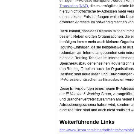
einzigen IP-Adresse konfiguriert werden konn
Translation (NAT)
, die es ermöglicht, lokale 
hierzu nicht öffentliche IP-Adressen mehr v
diesen akuten Entschärfungen weiterhin Überl
größeren Adressraum notwendig machen kön
Dazu kommt, dass das Dilemma mit den immer
besteht. Neben großen Organisationen, die e
benötigen immer mehr auch kleinere Organis
Routing-Einträgen, da sie beispielsweise au
redundant am Internet angebunden sein müss
bläht die Routing-Tabellen im Internet immer
Speicherausbau der einzelnen Router techni
den Routing-Tabellen auch der Organisationsa
Deshalb sind neue Ideen und Entwicklungen gef
IP-Adressierungsschemas hinauslaufen werd
Diese Entwicklungen eines neuen IP-Adressi
der
IP Version 6 Working Group
, vorangeführt
und Branchenvertreter zusammen am neuen Int
Adressierungsschema haben wird, sondern au
nicht realisiert sind und auch nicht realisiert
Weiterführende Links
http://www.3com.com/other/pdfs/infra/corpinf