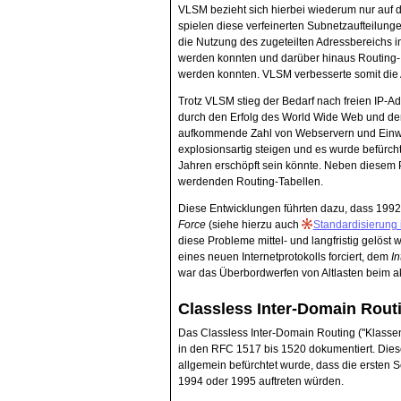
VLSM bezieht sich hierbei wiederum nur auf d
spielen diese verfeinerten Subnetzaufteilung
die Nutzung des zugeteilten Adressbereichs in
werden konnten und darüber hinaus Routing-In
werden konnten. VLSM verbesserte somit die 
Trotz VLSM stieg der Bedarf nach freien IP-A
durch den Erfolg des World Wide Web und der
aufkommende Zahl von Webservern und Einwa
explosionsartig steigen und es wurde befürc
Jahren erschöpft sein könnte. Neben diesem 
werdenden Routing-Tabellen.
Diese Entwicklungen führten dazu, dass 1992 
Force
(siehe hierzu auch
Standardisierung 
diese Probleme mittel- und langfristig gelöst 
eines neuen Internetprotokolls forciert, dem
In
war das Überbordwerfen von Altlasten beim akt
Classless Inter-Domain Rout
Das Classless Inter-Domain Routing ("Klass
in den RFC 1517 bis 1520 dokumentiert. Diese
allgemein befürchtet wurde, dass die ersten 
1994 oder 1995 auftreten würden.