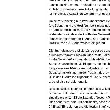
Host-Number, noch eine dritte Hierarchie eing
konnte ein Netzwerkadministrator ein zugeteil
aufteilen, ohne dass diese Aufteilung im Inte
ist nur das zugeteilte Netz weiterhin nur über
Da beim Subnetting nun zwei Unbekannte exi
(die Subnet- und die Host-Number), muss ne
IP-Adresse noch ein weiteres Kennungsmerk
vorhanden sein, dass die Größe des Netzwer
kennzeichnet, in der die IP-Adresse organisiert
Dazu wurde die
Subnetzmaske
eingeführt.
Die Subnetzmaske gibt die Länge der so gen
Extended Network Prefix
an, dies ist die Bez
für die Network-Prefix und der Subnet-Number
Subnetzmaske hat mit 32 Bit genau die gleich
Länge wie eine IP-Adresse und jedes Bit der
Subnetzmaske ist genau der Position des jew
Bit in der IP-Adresse zugeordnet. Die Subne
arbeitet also schablonenartig.
Beispielsweise stellen bei einem Class-C-Net
letzten acht Bits die Host-Number dar. Demzu
sind die ersten 24 Bit die Extended Network Pr
Dies bedeutet für die Subnetzmaske, dass die
24 Bit auf Eins stehen und die letzten 8 auf Nul