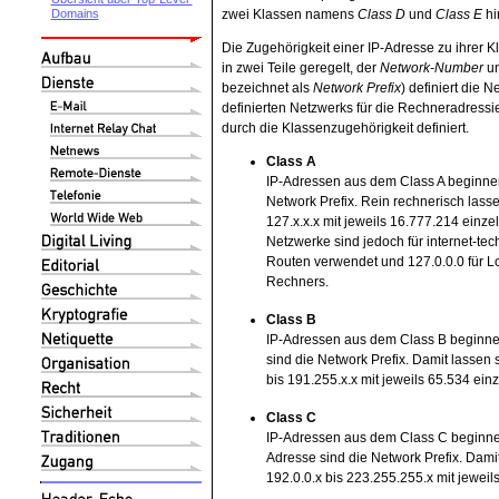
Domains
zwei Klassen namens
Class D
und
Class E
hi
Die Zugehörigkeit einer IP-Adresse zu ihrer K
in zwei Teile geregelt, der
Network-Number
un
bezeichnet als
Network Prefix
) definiert die
definierten Netzwerks für die Rechneradressie
durch die Klassenzugehörigkeit definiert.
Class A
IP-Adressen aus dem Class A beginnen 
Network Prefix. Rein rechnerisch lass
127.x.x.x mit jeweils 16.777.214 einze
Netzwerke sind jedoch für internet-tech
Routen verwendet und 127.0.0.0 für L
Rechners.
Class B
IP-Adressen aus dem Class B beginnen 
sind die Network Prefix. Damit lassen
bis 191.255.x.x mit jeweils 65.534 ein
Class C
IP-Adressen aus dem Class C beginnen m
Adresse sind die Network Prefix. Dami
192.0.0.x bis 223.255.255.x mit jeweil