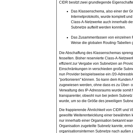
CIDR besitzt zwei grundlegende Eigenschafte
Das Klassenschema, also einer der Gru
Internetprotokolls, wurde komplett un
Class-A-Netzwerke auch innerhalb des
Subnetze aufteilt werden konnten.
Das Zusammenfassen von einzelnen Ro
Weise die globalen Routing-Tabellen g
Die Abschaffung des Klassenschemas sprengte 
fesselten. Bisher reservierte Class-A-Netzwer
effizient zur Vergabe von Subnetzen an Prov
Einschränkungen in verschieden große Subnet
nun Provider beispielsweise ein /20-Adressblo
"portionieren" können. So kann dem Kunden A 
zugewiesen werden, ohne dass es zu Über- o
Verwaltung des IP-Adressraums wurde somit für
transparenter, obwohl nun bei jedem Subnetz
wurde, um so die Größe des jeweiligen Subne
Die frappierende Ähnlichkeit von CIDR und VL
gewollte Weiterentwicklung einer bewährten 
nur innerhalb einer Organisation bekannt war
Organisation zugeteilte Subnetz kannte, erm
organisationsinternen Subnetze nach außen z