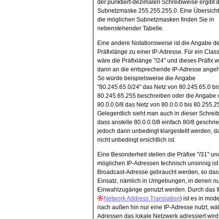
der punktiert-dezimalen Schreibweise ergibt d
Subnetzmaske 255.255.255.0. Eine Übersicht
die möglichen Subnetzmasken finden Sie in
nebenstehender Tabelle.
Eine andere Notationsweise ist die Angabe de
Präfixlänge zu einer IP-Adresse. Für ein Clas
wäre die Präfixlänge "/24" und dieses Präfix w
dann an die entsprechende IP-Adresse angeh
So würde beispielsweise die Angabe
"80.245.65.0/24" das Netz von 80.245.65.0 bi
80.245.65.255 beschreiben oder die Angabe 
80.0.0.0/8 das Netz von 80.0.0.0 bis 80.255.2
Gelegentlich sieht man auch in dieser Schre
dass anstelle 80.0.0.0/8 einfach 80/8 geschrie
jedoch dann unbedingt klargestellt werden, d
nicht unbedingt ersichtlich ist.
Eine Besonderheit stellen die Präfixe "/31" und
möglichen IP-Adressen technisch unsinnig ist
Broadcast-Adresse gebraucht werden, so dass k
Einsatz, nämlich in Umgebungen, in denen nur
Einwahlzugänge genutzt werden. Durch das I
Network Address Translation
) ist es in mo
nach außen hin nur eine IP-Adresse nutzt, wä
Adressen das lokale Netzwerk adressiert wird