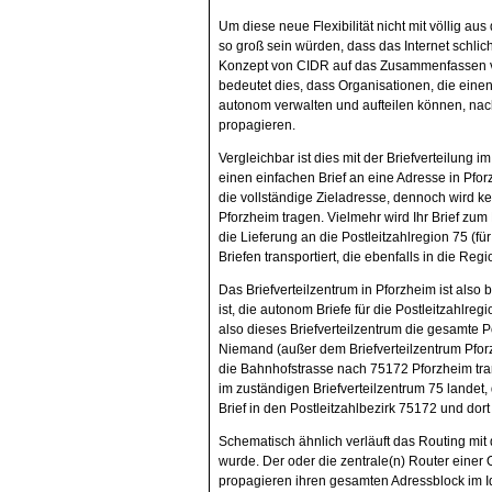
Um diese neue Flexibilität nicht mit völlig a
so groß sein würden, dass das Internet schlic
Konzept von CIDR auf das Zusammenfassen v
bedeutet dies, dass Organisationen, die ei
autonom verwalten und aufteilen können, na
propagieren.
Vergleichbar ist dies mit der Briefverteilung
einen einfachen Brief an eine Adresse in Pfo
die vollständige Zieladresse, dennoch wird ke
Pforzheim tragen. Vielmehr wird Ihr Brief zum Br
die Lieferung an die Postleitzahlregion 75 (fü
Briefen transportiert, die ebenfalls in die Reg
Das Briefverteilzentrum in Pforzheim ist also
ist, die autonom Briefe für die Postleitzahlr
also dieses Briefverteilzentrum die gesamte P
Niemand (außer dem Briefverteilzentrum Pforz
die Bahnhofstrasse nach 75172 Pforzheim trans
im zuständigen Briefverteilzentrum 75 landet,
Brief in den Postleitzahlbezirk 75172 und dort
Schematisch ähnlich verläuft das Routing mi
wurde. Der oder die zentrale(n) Router einer
propagieren ihren gesamten Adressblock im Id