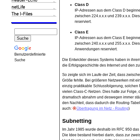
Class D
IP-Adressen aus dem Class D beginnen 
zwischen 224.x.x.x und 239.x.x.x. Die
reserviert.
Class E
IP-Adressen aus dem Class E beginnen 
zwischen 240.x.x.x und 255.x.x.x. Dies
Anwendungen reserviert.
Benutzerdefinierte
Die Entwickler dieses Systems haben in ihrem
Suche
die Erfolgsgeschichte des Internet und den z
So zeigte sich im Laufe der Zeit, dass zwisc
Größe fehlte. Bei größeren Netzwerken mit e
einzig praktikable Schlussfolgerung, solchen
vielen Class-C-Netzen. Dies hatte zur Folge,
dramatisch abnahm und deswegen immer stär
den Nachteil, dass dadurch die Routing-Tab
auch:
Übertragung im Netz - Routing
)
Subnetting
Im Jahr 1985 wurde deshalb im RFC 950 das
Die Idee bestand hierbei darin, dass zur zwei