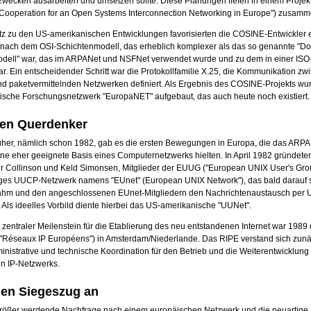
wecken ausarbeiten und umsetzen sollte. Diese Planungen liefen in einem Proje
Cooperation for an Open Systems Interconnection Networking in Europe") zusamm
z zu den US-amerikanischen Entwicklungen favorisierten die COSINE-Entwickler 
ur nach dem OSI-Schichtenmodell, das erheblich komplexer als das so genannte "D
dell" war, das im ARPANet und NSFNet verwendet wurde und zu dem in einer IS
ar. Ein entscheidender Schritt war die Protokollfamilie X.25, die Kommunikation zw
nd paketvermittelnden Netzwerken definiert. Als Ergebnis des COSINE-Projekts wu
sche Forschungsnetzwerk "EuropaNET" aufgebaut, das auch heute noch existiert.
ten Querdenker
rüher, nämlich schon 1982, gab es die ersten Bewegungen in Europa, die das ARPA
ine eher geeignete Basis eines Computernetzwerks hielten. In April 1982 gründete
r Collinson und Keld Simonsen, Mitglieder der EUUG ("European UNIX User's Grou
ges UUCP-Netzwerk namens "EUnet" (European UNIX Network"), das bald darauf 
ahm und den angeschlossenen EUnet-Mitgliedern den Nachrichtenaustausch per
 Als ideelles Vorbild diente hierbei das US-amerikanische "UUNet".
, zentraler Meilenstein für die Etablierung des neu entstandenen Internet war 1989
("Réseaux IP Européens") in Amsterdam/Niederlande. Das RIPE verstand sich zunä
inistrative und technische Koordination für den Betrieb und die Weiterentwicklung
n IP-Netzwerks.
 den Siegeszug an
rößer werdende Nachfrage nach einem europäischen Netzwerk und die neuartige