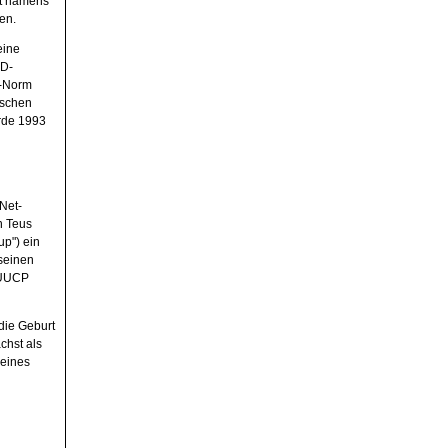
kt namens
en.
eine
oD-
O-Norm
ischen
rde 1993
Net-
n Teus
p") ein
seinen
 UUCP
 die Geburt
chst als
 eines