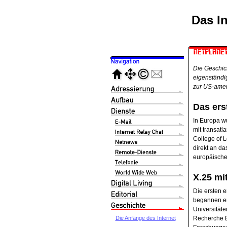
Das In
Die Geschic
eigenständi
zur US-ameri
Das ers
In Europa w
mit transat
College of 
direkt an d
europäische
X.25 mit
Die ersten 
begannen er
Universität
Die Anfänge des Internet
Recherche E