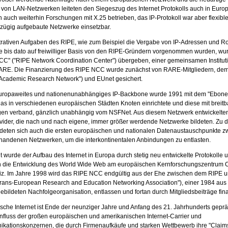
 von LAN-Netzwerken leiteten den Siegeszug des Internet Protokolls auch in Europ
auch weiterhin Forschungen mit X.25 betrieben, das IP-Protokoll war aber flexibl
 zügig aufgebaute Netzwerke einsetzbar.
trativen Aufgaben des RIPE, wie zum Beispiel die Vergabe von IP-Adressen und Ro
ie bis dato auf freiwilliger Basis von den RIPE-Gründern vorgenommen wurden, w
CC" ("RIPE Network Coordination Center") übergeben, einer gemeinsamen Institut
ARE. Die Finanzierung des RIPE NCC wurde zunächst von RARE-Mitgliedern, d
Academic Research Network") und EUnet gesichert.
europaweites und nationenunabhängiges IP-Backbone wurde 1991 mit dem "Ebone
das in verschiedenen europäischen Städten Knoten einrichtete und diese mit breit
gen verband, gänzlich unabhängig vom NSFNet. Aus diesem Netzwerk entwickelten 
ovider, die nach und nach eigene, immer größer werdende Netzwerke bildeten. Zu 
ildeten sich auch die ersten europäischen und nationalen Datenaustauschpunkte z
rhandenen Netzwerken, um die interkontinentalen Anbindungen zu entlasten.
 wurde der Aufbau des Internet in Europa durch stetig neu entwickelte Protokolle u
ch die Entwicklung des World Wide Web am europäischen Kernforschungszentrum
z. Im Jahre 1998 wird das RIPE NCC endgültig aus der Ehe zwischen dem RIPE u
ans-European Research and Education Networking Association"), einer 1984 au
ildeten Nachfolgeorganisation, entlassen und fortan durch Mitgliedsbeiträge fina
sche Internet ist Ende der neunziger Jahre und Anfang des 21. Jahrhunderts gepr
nfluss der großen europäischen und amerikanischen Internet-Carrier und
kationskonzernen, die durch Firmenaufkäufe und starken Wettbewerb ihre "Claims"