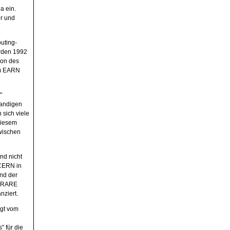
a ein.
er und
uting-
urden 1992
ion des
em EARN
"
bandigen
sich viele
diesem
wischen
nd nicht
 CERN in
nd der
s RARE
nziert.
ägt vom
 für die