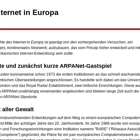
ternet in Europa
hte des Internet in Europa ist geprägt von den vorhergehenden Versuchen, ein
ges, kontinentales Netzwerk, aufzubauen, das vom Prinzip höher entwickelt und in
kanischen Internet-Entwicklung sein sollte.
te und zunächst kurze ARPANet-Gastspiel
urden kurioserweise schon 1973 die ersten Institutionen an das schnell wachsen
lantischen Überseeleitungen angeschlossen. Es handelte sich dabei um das Univers
London und das Royal Radar Establishment, zwei britische Einrichtungen. Diese w
as ARPANet unabhängig voneinander angebunden und blieben lange Zeit auch die 
n ARPANet-Standorte.
 aller Gewalt
ernstzunehmenden Entwicklungen auf dem Weg zu einem europäischen Computer
st Mitte der achtziger Jahre des 20. Jahrhunderts. Im Jahre 1986 wurde von euro
en und Forschungseinrichtungen eine Institution namens "RARE" ("Réseaux Associé
uropéene") gegründet, die Pläne für ein pan-europäisches Computernetzwerk zu