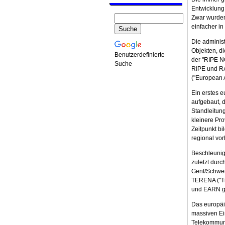
Entwicklung
Zwar wurden 
einfacher in
Die adminis
Objekten, d
Benutzerdefinierte
der "RIPE N
Suche
RIPE und R
("European 
Ein erstes 
aufgebaut, 
Standleitun
kleinere Pr
Zeitpunkt b
regional vo
Beschleunigt
zuletzt dur
Genf/Schwei
TERENA ("Tr
und EARN geb
Das europäi
massiven Ei
Telekommuni