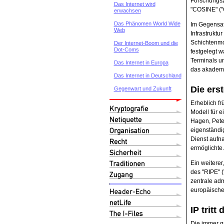
Forschungsz
Das Internet wird
"COSINE" ("
erwachsen
Das Phänomen World Wide
Im Gegensat
Web
Infrastrukt
Schichtenmo
Der Internet-Boom und die
Dot-Coms
festgelegt w
Terminals u
Das Internet in Europa
das akademi
Das Internet in Deutschland
Die ers
Gegenwart und Zukunft
Erheblich f
Modell für e
Hagen, Pete
eigenständi
Dienst aufn
ermöglichte.
Ein weiterer
des "RIPE" 
zentrale adm
europäische
IP tritt
Die immer g