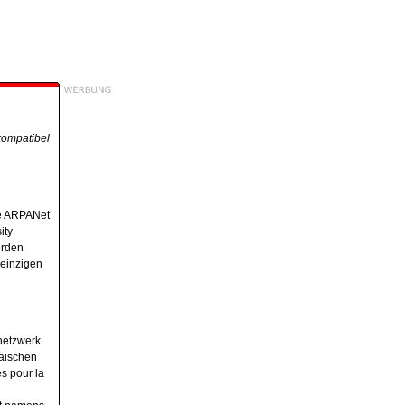
kompatibel
de ARPANet
ity
urden
einzigen
netzwerk
päischen
s pour la