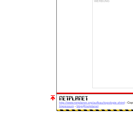
WERBUNG
http://www.netplanet.org/aufbau/topologie.shtml
- Cop
Impressum
-
blog@netplanet