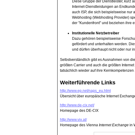
Diese Gruppe der Dienstleister, kurz 
Internet-Dienstleistungen an Endkunde
auch ISP, die sich beispielsweise nur 
Webhosting (Webhosting Provider) spez
der "Kundenfront" und beziehen ihre e
Institutionelle Netzbetreiber
Dazu gehören beispielsweise Forschung
gefördert und unterhalten werden. Di
und dürfen überhaupt nicht oder nur i
Selbstverständlich gibt es Ausnahmen von dies
größten Carrier und auch die größten Interne
tatsächlich wieder auf ihre Kernkompetenze
Weiterführende Links
http://www.ep.net/naps_eu.html
Übersicht über europäische Internet Exchang
http://www.de-cix.net/
Homepage des DE-CIX
http://www.vix.at/
Homepage des
Vienna Internet Exchange
in 