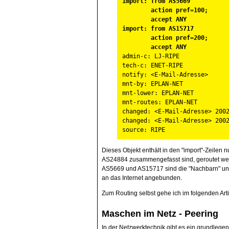
import: from AS5669
action pref=100;
accept ANY
import: from AS15717
action pref=200;
accept ANY
admin-c: LJ-RIPE
tech-c: ENET-RIPE
notify: <E-Mail-Adresse>
mnt-by: EPLAN-NET
mnt-lower: EPLAN-NET
mnt-routes: EPLAN-NET
changed: <E-Mail-Adresse> 200
changed: <E-Mail-Adresse> 200
source: RIPE
Dieses Objekt enthält in den "import"-Zeilen 
AS24884 zusammengefasst sind, geroutet we
AS5669 und AS15717 sind die "Nachbarn" un
an das Internet angebunden.
Zum Routing selbst gehe ich im folgenden Arti
Maschen im Netz - Peering
In der Netzwerktechnik gibt es ein grundlege