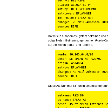
tech-c: BEZ-RIPE
status: ALLOCATED PA
mnt-by: RIPE-NCC-HM-MNT
mnt-lower: EPLAN-NET
mnt-routes: EPLAN-NET
changed: <E-Mail-Adresse> 200
source: RIPE
Da wir ein autonomes System betreiben und 
obige Netz mit einem so genannten
Route-Ob
auf die Zeilen "route" und "origin"):
route: 80.245.64.0/20
descr: DE-EPLAN-NET-020702
origin: AS24884
mnt-by: EPLAN-NET
changed: <E-Mail-Adresse> 200
source: RIPE
Diese AS-Nummer ist nun in einem so genan
aut-num: AS24884
as-name: EPLAN-AS
descr: AS of ePlan Internet S