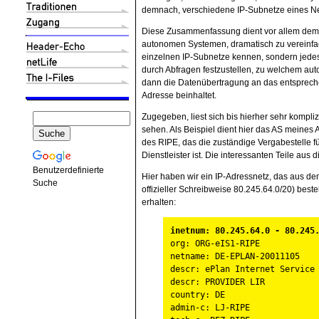
demnach, verschiedene IP-Subnetze eines Ne
Diese Zusammenfassung dient vor allem dem 
autonomen Systemen, dramatisch zu vereinfa
einzelnen IP-Subnetze kennen, sondern jede
durch Abfragen festzustellen, zu welchem a
dann die Datenübertragung an das entspreche
Adresse beinhaltet.
Zugegeben, liest sich bis hierher sehr kompli
sehen. Als Beispiel dient hier das AS meine
des RIPE, das die zuständige Vergabestelle fü
Dienstleister ist. Die interessanten Teile aus
Benutzerdefinierte
Hier haben wir ein IP-Adressnetz, das aus de
Suche
offizieller Schreibweise 80.245.64.0/20) bes
erhalten:
inetnum: 80.245.64.0 - 80.245
org: ORG-eIS1-RIPE
netname: DE-EPLAN-20011105
descr: ePlan Internet Service
descr: PROVIDER LIR
country: DE
admin-c: LJ-RIPE