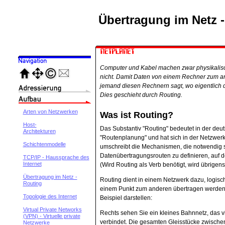
Übertragung im Netz 
Computer und Kabel machen zwar physikalisch
nicht. Damit Daten von einem Rechner zum an
jemand diesen Rechnern sagt, wo eigentlich 
Dies geschieht durch Routing.
Arten von Netzwerken
Was ist Routing?
Host-
Das Substantiv "Routing" bedeutet in der deu
Architekturen
"Routenplanung" und hat sich in der Netzwerks
Schichtenmodelle
umschreibt die Mechanismen, die notwendig s
Datenübertragungsrouten zu definieren, auf 
TCP/IP - Haussprache des
Internet
(Wird Routing als Verb benötigt, wird übrigen
Übertragung im Netz -
Routing dient in einem Netzwerk dazu, logis
Routing
einem Punkt zum anderen übertragen werden 
Topologie des Internet
Beispiel darstellen:
Virtual Private Networks
Rechts sehen Sie ein kleines Bahnnetz, das v
(VPN) - Virtuelle private
verbindet. Die gesamten Gleisstücke zwische
Netzwerke