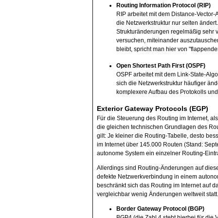
Routing Information Protocol (RIP)
RIP arbeitet mit dem Distance-Vector-A
die Netzwerkstruktur nur selten ändert
Strukturänderungen regelmäßig sehr v
versuchen, miteinander auszutauschen.
bleibt, spricht man hier von "flappend
Open Shortest Path First (OSPF)
OSPF arbeitet mit dem Link-State-Algo
sich die Netzwerkstruktur häufiger änd
komplexere Aufbau des Protokolls und
Exterior Gateway Protocols (EGP)
Für die Steuerung des Routing im Internet, a
die gleichen technischen Grundlagen des Rout
gilt: Je kleiner die Routing-Tabelle, desto bes
im Internet über 145.000 Routen (Stand: Sep
autonome System ein einzelner Routing-Eintr
Allerdings sind Routing-Änderungen auf dies
defekte Netzwerkverbindung in einem autonom
beschränkt sich das Routing im Internet auf d
vergleichbar wenig Änderungen weltweit statt
Border Gateway Protocol (BGP)
BGP4 (die Zahl 4 steht hierbei für die