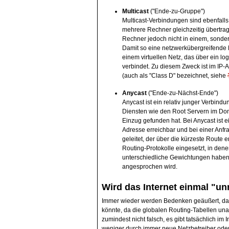
Multicast
("Ende-zu-Gruppe")
Multicast-Verbindungen sind ebenfall
mehrere Rechner gleichzeitig übertr
Rechner jedoch nicht in einem, sonder
Damit so eine netzwerkübergreifende Mu
einem virtuellen Netz, das über ein 
verbindet. Zu diesem Zweck ist im IP-
(auch als "Class D" bezeichnet, siehe
Anycast
("Ende-zu-Nächst-Ende")
Anycast ist ein relativ junger Verbindu
Diensten wie den Root Servern im D
Einzug gefunden hat. Bei Anycast ist 
Adresse erreichbar und bei einer Anf
geleitet, der über die kürzeste Route 
Routing-Protokolle eingesetzt, in den
unterschiedliche Gewichtungen haben
angesprochen wird.
Wird das Internet einmal "un
Immer wieder werden Bedenken geäußert, das
könnte, da die globalen Routing-Tabellen unauf
zumindest nicht falsch, es gibt tatsächlich i
weniger durch immer neue Netzbetreiber oder 