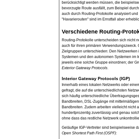
berücksichtigt werden müssen, die beispiels
bevorzugte Route ausfällt, zum Beispiel durc
auch durch Routing-Protokolle analysiert und 
"Havarierouten" sind im Ernstfall aber erhebli
Verschiedene Routing-Protok
Routing-Protokolle unterscheiden sich nicht
auch für ihren primären Verwendungszweck. G
Zielgruppen unterschieden: Den Netzwerken 
Systemen und den autonomen Systemen im Inter
jeweils eine solche Gruppe einordnen; der G
Exterior Gateway Protocols
.
Interior Gateway Protocols (IGP)
Innerhalb eines lokalen Netzwerks oder eine
gefragt, die auf die unterschiedlichsten Netzw
sich häufig unterschiedliche Übertragungsges
Bandbreiten, DSL-Zugänge mit mittelmäßigen 
Bandbreiten. Zudem arbeiten vielleicht nicht 
hundertprozentig zuverlässig und genau solc
ohne dass das restliche Netzwerk unkontrollie
Geläufige IGP-Vertreter sind beispielsweise 
Open Shortest Path First (OSPF)
: