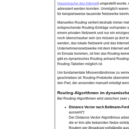
Haussprache des Internet
) umgestellt wurde, 
adressiert werden konnten. Unmöglich waren 
für beispielsweise tausende Netzwerke beinhal
Manuelles Routing verliert deshalb immer mehr
entsprechende Routing-Einträge vorhanden se
einem privaten Netzwerk und nur ein einziges
noch überschaubar sein (es müssen ja dort le
werden, das lokale Netzwerk und das Internet)
Unternehmensnetzwerke mit dem Internet verbi
im Einsatz kommen, ist hier das Routing kein
gibt es dynamisches Routing anhand Routing-
Routing-Tabellen möglich ist.
Um fundamentale Missverständnisse zu vermeid
geschrieben ist: Routing-Protokolle übernehm
den Part, der ansonsten manuell erledigt we
Routing-Algorithmen im dynamisch
Bei Routing-Algorithmen wird zwischen zwei 
Distance Vector nach Bellmann-Ford
aussieht")
Der Distance-Vector-Algorithmus arbeite
die er ihm alle bekannten Netze eintr
Routern per
Broadcast
vollständig aus