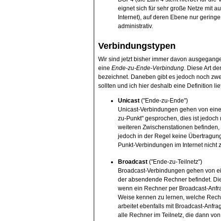
eignet sich für sehr große Netze mit
Internet), auf deren Ebene nur geringe
administrativ.
Verbindungstypen
Wir sind jetzt bisher immer davon ausgegange
eine
Ende-zu-Ende-Verbindung
. Diese Art d
bezeichnet. Daneben gibt es jedoch noch zwei
sollten und ich hier deshalb eine Definition li
Unicast
("Ende-zu-Ende")
Unicast-Verbindungen gehen von eine
zu-Punkt" gesprochen, dies ist jedoch
weiteren Zwischenstationen befinden, s
jedoch in der Regel keine Übertragung
Punkt-Verbindungen im Internet nicht z
Broadcast
("Ende-zu-Teilnetz")
Broadcast-Verbindungen gehen von ei
der absendende Rechner befindet. Die
wenn ein Rechner per Broadcast-Anfrag
Weise kennen zu lernen, welche Rechn
arbeitet ebenfalls mit Broadcast-Anfr
alle Rechner im Teilnetz, die dann vo