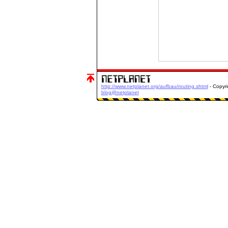
http://www.netplanet.org/aufbau/routing.shtml
- Copyr
blog@netplanet