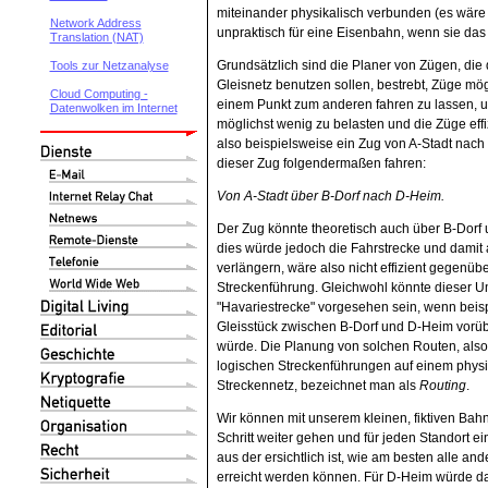
miteinander physikalisch verbunden (es wäre 
Network Address
unpraktisch für eine Eisenbahn, wenn sie das n
Translation (NAT)
Grundsätzlich sind die Planer von Zügen, die 
Tools zur Netzanalyse
Gleisnetz benutzen sollen, bestrebt, Züge mög
Cloud Computing -
einem Punkt zum anderen fahren zu lassen, 
Datenwolken im Internet
möglichst wenig zu belasten und die Züge effiz
also beispielsweise ein Zug von A-Stadt nac
dieser Zug folgendermaßen fahren:
Von A-Stadt über B-Dorf nach D-Heim.
Der Zug könnte theoretisch auch über B-Dorf 
dies würde jedoch die Fahrstrecke und damit 
verlängern, wäre also nicht effizient gegenüb
Streckenführung. Gleichwohl könnte dieser 
"Havariestrecke" vorgesehen sein, wenn beis
Gleisstück zwischen B-Dorf und D-Heim vorü
würde. Die Planung von solchen Routen, also
logischen Streckenführungen auf einem physi
Streckennetz, bezeichnet man als
Routing
.
Wir können mit unserem kleinen, fiktiven Bah
Schritt weiter gehen und für jeden Standort ein
aus der ersichtlich ist, wie am besten alle an
erreicht werden können. Für D-Heim würde d