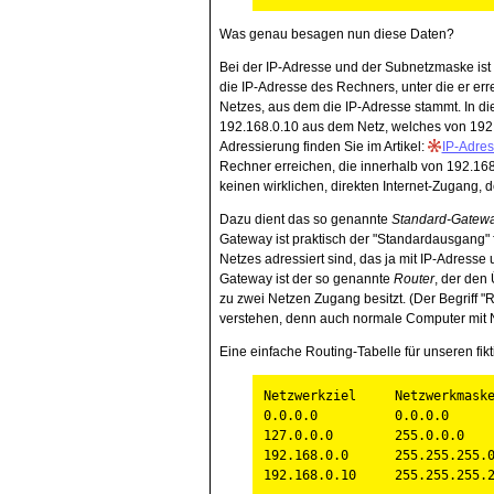
Was genau besagen nun diese Daten?
Bei der IP-Adresse und der Subnetzmaske ist 
die IP-Adresse des Rechners, unter die er err
Netzes, aus dem die IP-Adresse stammt. In di
192.168.0.10 aus dem Netz, welches von 192.1
Adressierung finden Sie im Artikel:
IP-Adres
Rechner erreichen, die innerhalb von 192.16
keinen wirklichen, direkten Internet-Zugang
Dazu dient das so genannte
Standard-Gatew
Gateway ist praktisch der "Standardausgang" 
Netzes adressiert sind, das ja mit IP-Adresse
Gateway ist der so genannte
Router
, der den
zu zwei Netzen Zugang besitzt. (Der Begriff "R
verstehen, denn auch normale Computer mit N
Eine einfache Routing-Tabelle für unseren f
Netzwerkziel Netzwerk
0.0.0.0 0.0.0.0 1
127.0.0.0 255.0.0
192.168.0.0 255.255.255
192.168.0.10 255.255.25