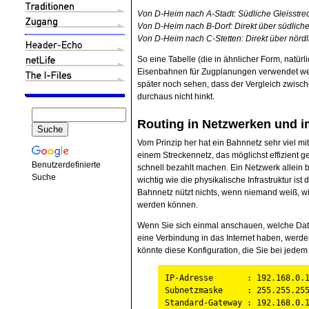
Von D-Heim nach A-Stadt: Südliche Gleisstrec
Von D-Heim nach B-Dorf: Direkt über südliche
Von D-Heim nach C-Stetten: Direkt über nördl
So eine Tabelle (die in ähnlicher Form, natürl
Eisenbahnen für Zugplanungen verwendet wer
später noch sehen, dass der Vergleich zwisc
durchaus nicht hinkt.
Routing in Netzwerken und im
Vom Prinzip her hat ein Bahnnetz sehr viel m
einem Streckennetz, das möglichst effizient g
Benutzerdefinierte
schnell bezahlt machen. Ein Netzwerk allein b
Suche
wichtig wie die physikalische Infrastruktur is
Bahnnetz nützt nichts, wenn niemand weiß, wi
werden können.
Wenn Sie sich einmal anschauen, welche Dat
eine Verbindung in das Internet haben, werde
könnte diese Konfiguration, die Sie bei jed
IP-Adresse : 192.168.0.1
Subnetzmaske : 255.255.255
Standard-Gateway : 192.168.0.