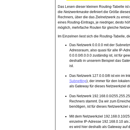
Das Lesen dieser kleinen Routing-Tabelle ist 
die
Netzwerkmaske
definiert die Größe diese
Rechners, über die das Zielnetzwerk zu erreic
eines Routing-Eintrags, je niedriger, desto höhe
möglich, mehrfache Routen für gleiche Netzwe
Im Einzelnen liest sich die Routing-Tabelle, die
Das Netzwerk 0.0.0.0 mit der Subnetz
Adressraum, also quasi für alle IP-Adr
0.0.0.0/0.0.0.0 zuständig ist, ist für 
deshalb in unserem Beispiel das Gate
ist.
Das Netzwerk 127.0.0.0/8 ist ein im In
Subnetting
), der immer für den lokalen
als Gateway für dieses Netzwerkziel d
Das Netzwerk 192.168.0.0/255.255.255
Rechners stammt. Da wir zum Erreich
benötigen, ist für dieses Netzwerkziel
Mit dem Netzwerkziel 192.168.0.10/255
einzelne IP-Adresse 192.168.0.10 als Z
es wird hier deshalb als Gateway auf d