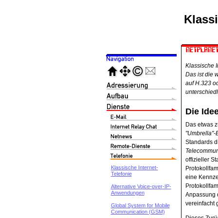
Klassi
Klassische I
Das ist die 
auf H.323 od
unterschiedl
Die Idee
Das etwas z
"Umbrella"-
Standards d
Telecommuni
offizieller 
Klassische Internet-
Protokollfam
Telefonie
eine Kennzei
Protokollfam
Alternative Voice-over-IP-
Anwendungen
Anpassung d
vereinfacht
Global System for Mobile
Communication (GSM)