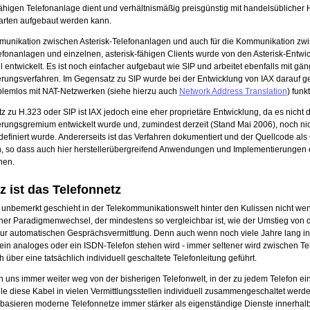
ähigen Telefonanlage dient und verhältnismäßig preisgünstig mit handelsüblicher
rten aufgebaut werden kann.
munikation zwischen Asterisk-Telefonanlagen und auch für die Kommunikation zw
efonanlagen und einzelnen, asterisk-fähigen Clients wurde von den Asterisk-Entwi
l entwickelt. Es ist noch einfacher aufgebaut wie SIP und arbeitet ebenfalls mit gä
rungsverfahren. Im Gegensatz zu SIP wurde bei der Entwicklung von IAX darauf ge
blemlos mit NAT-Netzwerken (siehe hierzu auch
Network Address Translation
) funkt
 zu H.323 oder SIP ist IAX jedoch eine eher proprietäre Entwicklung, da es nicht 
rungsgremium entwickelt wurde und, zumindest derzeit (Stand Mai 2006), noch nic
finiert wurde. Andererseits ist das Verfahren dokumentiert und der Quellcode al
n, so dass auch hier herstellerübergreifend Anwendungen und Implementierungen e
nen.
z ist das Telefonnetz
unbemerkt geschieht in der Telekommunikationswelt hinter den Kulissen nicht wen
cher Paradigmenwechsel, der mindestens so vergleichbar ist, wie der Umstieg von 
ur automatischen Gesprächsvermittlung. Denn auch wenn noch viele Jahre lang in
ein analoges oder ein ISDN-Telefon stehen wird - immer seltener wird zwischen Te
 über eine tatsächlich individuell geschaltete Telefonleitung geführt.
 uns immer weiter weg von der bisherigen Telefonwelt, in der zu jedem Telefon ei
lle diese Kabel in vielen Vermittlungsstellen individuell zusammengeschaltet werde
 basieren moderne Telefonnetze immer stärker als eigenständige Dienste innerhal