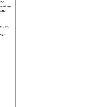
ese
 vereinen
tiger
ung nicht
ielt.