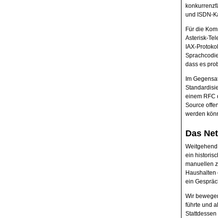
konkurrenzf
und ISDN-Ka
Für die Kom
Asterisk-Tel
IAX-Protokol
Sprachcodie
dass es pro
Im Gegensatz
Standardisie
einem RFC de
Source offe
werden kön
Das Net
Weitgehend 
ein historis
manuellen z
Haushalten 
ein Gespräch
Wir bewegen
führte und a
Stattdessen