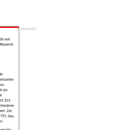
ds auf.
aufbauend
te
 einzelne
des
b als
ie
ahl 323
schiedene
ben. Zur
RTP)
, das,
n.