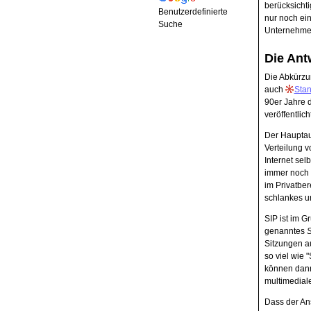
berücksichti
Benutzerdefinierte
nur noch ei
Suche
Unternehme
Die Ant
Die Abkürz
auch
Stan
90er Jahre 
veröffentlicht
Der Hauptau
Verteilung v
Internet sel
immer noch m
im Privatber
schlankes u
SIP ist im 
genanntes
S
Sitzungen a
so viel wie 
können dann
multimediale
Dass der Ans