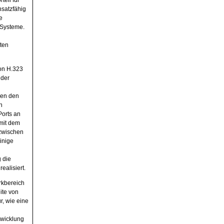
teil für
nsatzfähig
e
 Systeme.
ten
on H.323
 der
hen den
n
Ports an
 mit dem
zwischen
inige
 die
realisiert.
rkbereich
ite von
r, wie eine
twicklung