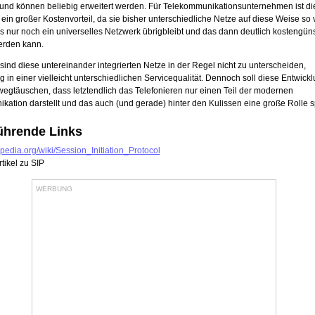
und können beliebig erweitert werden. Für Telekommunikationsunternehmen ist di
ein großer Kostenvorteil, da sie bisher unterschiedliche Netze auf diese Weise so
 nur noch ein universelles Netzwerk übrigbleibt und das dann deutlich kostengüns
erden kann.
ind diese untereinander integrierten Netze in der Regel nicht zu unterscheiden,
in einer vielleicht unterschiedlichen Servicequalität. Dennoch soll diese Entwickl
wegtäuschen, dass letztendlich das Telefonieren nur einen Teil der modernen
ation darstellt und das auch (und gerade) hinter den Kulissen eine große Rolle sp
ührende Links
kipedia.org/wiki/Session_Initiation_Protocol
tikel zu SIP
WERBUNG