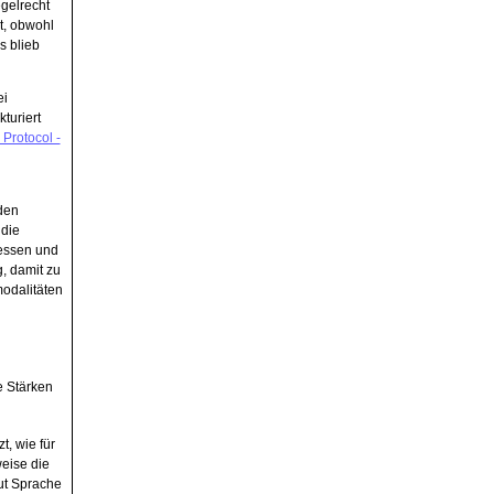
gelrecht
t, obwohl
s blieb
ei
turiert
 Protocol -
den
 die
ressen und
, damit zu
odalitäten
e Stärken
, wie für
weise die
gut Sprache