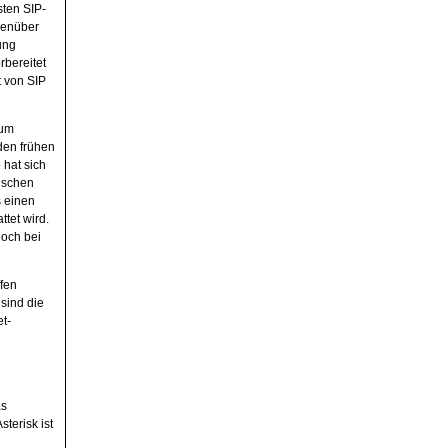
ten SIP-
genüber
ung
rbereitet
t von SIP
zum
den frühen
hat sich
ischen
s einen
tet wird.
noch bei
fen
 sind die
t-
as
terisk ist