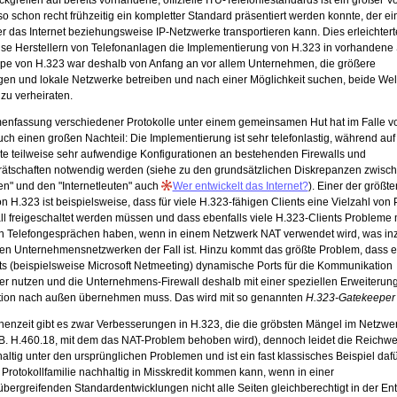
kgreifen auf bereits vorhandene, offizielle ITU-Telefoniestandards ist ein großer Vor
so schon recht frühzeitig ein kompletter Standard präsentiert werden konnte, der ei
 das Internet beziehungsweise IP-Netzwerke transportieren kann. Dies erleichtert
ise Herstellern von Telefonanlagen die Implementierung von H.323 in vorhandene
ppe von H.323 war deshalb von Anfang an vor allem Unternehmen, die größere
gen und lokale Netzwerke betreiben und nach einer Möglichkeit suchen, beide Wel
zu verheiraten.
nfassung verschiedener Protokolle unter einem gemeinsamen Hut hat im Falle v
uch einen großen Nachteil: Die Implementierung ist sehr telefonlastig, während auf
te teilweise sehr aufwendige Konfigurationen an bestehenden Firewalls und
ätschaften notwendig werden (siehe zu den grundsätzlichen Diskrepanzen zwisc
en" und den "Internetleuten" auch
Wer entwickelt das Internet?
). Einer der größte
 H.323 ist beispielsweise, dass für viele H.323-fähigen Clients eine Vielzahl von 
ll freigeschaltet werden müssen und dass ebenfalls viele H.323-Clients Probleme
 Telefongesprächen haben, wenn in einem Netzwerk NAT verwendet wird, was in
ten Unternehmensnetzwerken der Fall ist. Hinzu kommt das größte Problem, dass e
ts (beispielsweise Microsoft Netmeeting) dynamische Ports für die Kommunikation
er nutzen und die Unternehmens-Firewall deshalb mit einer speziellen Erweiterung
ion nach außen übernehmen muss. Das wird mit so genannten
H.323-Gatekeeper
chenzeit gibt es zwar Verbesserungen in H.323, die die gröbsten Mängel im Netzwe
B. H.460.18, mit dem das NAT-Problem behoben wird), dennoch leidet die Reichwe
ltig unter den ursprünglichen Problemen und ist ein fast klassisches Beispiel dafü
 Protokollfamilie nachhaltig in Misskredit kommen kann, wenn in einer
bergreifenden Standardentwicklungen nicht alle Seiten gleichberechtigt in der En