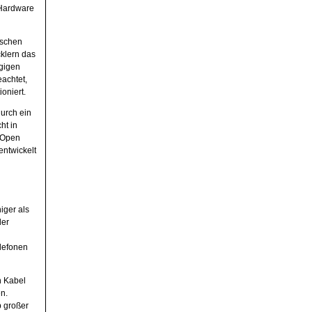
 Hardware
ischen
cklern das
ngigen
achtet,
ioniert.
durch ein
ht in
s Open
ntwickelt
iger als
der
lefonen
n Kabel
n.
b großer