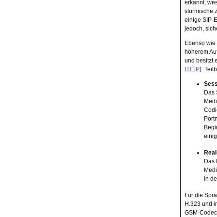
erkannt, we
stürmische Z
einige SIP-
jedoch, sich
Ebenso wie H
höherem Aufk
und besitzt
HTTP
). Tei
Sess
Das 
Medi
Codi
Port
Begi
eini
Real
Das 
Medi
in d
Für die Spr
H.323 und in
GSM-Codecs