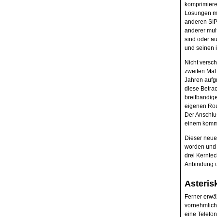
komprimiere
Lösungen me
anderen SIP-
anderer mult
sind oder au
und seinen i
Nicht versc
zweiten Mal 
Jahren aufg
diese Betra
breitbandig
eigenen Rout
Der Anschlus
einem komme
Dieser neue 
worden und f
drei Kerntec
Anbindung u
Asteris
Ferner erwäh
vornehmlich
eine Telefo