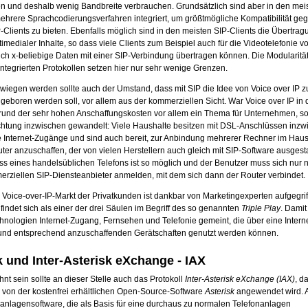
n und deshalb wenig Bandbreite verbrauchen. Grundsätzlich sind aber in den meis
hrere Sprachcodierungsverfahren integriert, um größtmögliche Kompatibilität ge
Clients zu bieten. Ebenfalls möglich sind in den meisten SIP-Clients die Übertrag
imedialer Inhalte, so dass viele Clients zum Beispiel auch für die Videotelefonie vo
ch x-beliebige Daten mit einer SIP-Verbindung übertragen können. Die Modularitä
ntegrierten Protokollen setzen hier nur sehr wenige Grenzen.
hwiegen werden sollte auch der Umstand, dass mit SIP die Idee von Voice over IP 
geboren werden soll, vor allem aus der kommerziellen Sicht. War Voice over IP in 
rund der sehr hohen Anschaffungskosten vor allem ein Thema für Unternehmen, so 
chtung inzwischen gewandelt: Viele Haushalte besitzen mit DSL-Anschlüssen inzw
e Internet-Zugänge und sind auch bereit, zur Anbindung mehrerer Rechner im Hau
er anzuschaffen, der von vielen Herstellern auch gleich mit SIP-Software ausgestat
s eines handelsüblichen Telefons ist so möglich und der Benutzer muss sich nur 
rziellen SIP-Diensteanbieter anmelden, mit dem sich dann der Router verbindet.
Voice-over-IP-Markt der Privatkunden ist dankbar von Marketingexperten aufgegrif
indet sich als einer der drei Säulen im Begriff des so genannten
Triple Play
. Damit
hnologien Internet-Zugang, Fernsehen und Telefonie gemeint, die über eine Interne
nd entsprechend anzuschaffenden Gerätschaften genutzt werden können.
k und Inter-Asterisk eXchange - IAX
nt sein sollte an dieser Stelle auch das Protokoll
Inter-Asterisk eXchange (IAX)
, d
 von der kostenfrei erhältlichen Open-Source-Software
Asterisk
angewendet wird. As
nanlagensoftware, die als Basis für eine durchaus zu normalen Telefonanlagen