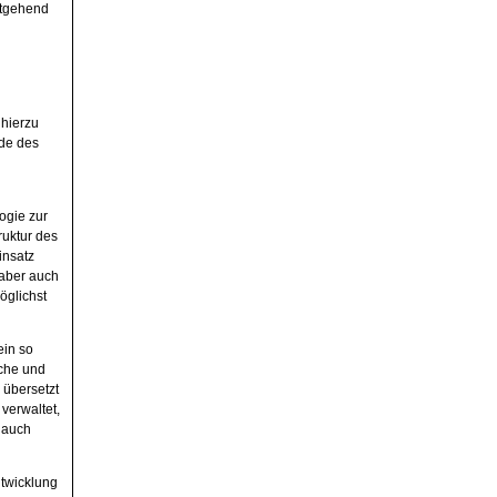
eitgehend
 hierzu
nde des
ogie zur
ruktur des
insatz
 aber auch
öglichst
ein so
äche und
 übersetzt
 verwaltet,
 auch
ntwicklung