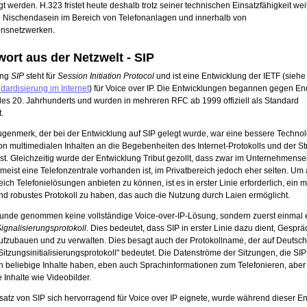
gt werden. H.323 fristet heute deshalb trotz seiner technischen Einsatzfähigkeit w
n Nischendasein im Bereich von Telefonanlagen und innerhalb von
nsnetzwerken.
wort aus der Netzwelt - SIP
ung
SIP
steht für
Session Initiation Protocol
und ist eine Entwicklung der IETF (siehe
dardisierung im Internet
) für Voice over IP. Die Entwicklungen begannen gegen E
des 20. Jahrhunderts und wurden in mehreren RFC ab 1999 offiziell als Standard
.
genmerk, der bei der Entwicklung auf SIP gelegt wurde, war eine bessere Technol
on multimedialen Inhalten an die Begebenheiten des Internet-Protokolls und der St
bst. Gleichzeitig wurde der Entwicklung Tribut gezollt, dass zwar im Unternehmense
eist eine Telefonzentrale vorhanden ist, im Privatbereich jedoch eher selten. Um
eich Telefonielösungen anbieten zu können, ist es in erster Linie erforderlich, ein m
nd robustes Protokoll zu haben, das auch die Nutzung durch Laien ermöglicht.
Grunde genommen keine vollständige Voice-over-IP-Lösung, sondern zuerst einmal 
ignalisierungsprotokoll
. Dies bedeutet, dass SIP in erster Linie dazu dient, Gespr
ufzubauen und zu verwalten. Dies besagt auch der Protokollname, der auf Deutsch
"Sitzungsinitialisierungsprotokoll" bedeutet. Die Datenströme der Sitzungen, die SIP
 beliebige Inhalte haben, eben auch Sprachinformationen zum Telefonieren, aber
 Inhalte wie Videobilder.
atz von SIP sich hervorragend für Voice over IP eignete, wurde während dieser E