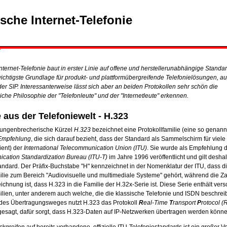
sche Internet-Telefonie
nternet-Telefonie baut in erster Linie auf offene und herstellerunabhängige Standar
wichtigste Grundlage für produkt- und plattformübergreifende Telefonielösungen, 
er SIP. Interessanterweise lässt sich aber an beiden Protokollen sehr schön die
iche Philosophie der "Telefonleute" und der "Internetleute" erkennen.
 aus der Telefoniewelt - H.323
ungenbrecherische Kürzel
H.323
bezeichnet eine Protokollfamilie (eine so genann
Empfehlung
, die sich darauf bezieht, dass der Standard als Sammelschirm für viele
ient) der
International Telecommunication Union (ITU)
. Sie wurde als Empfehlung 
cation Standardization Bureau (ITU-T)
im Jahre 1996 veröffentlicht und gilt deshal
Standard. Der Präfix-Buchstabe "H" kennzeichnet in der Nomenklatur der ITU, dass d
ilie zum Bereich "Audiovisuelle und multimediale Systeme" gehört, während die Z
chnung ist, dass H.323 in die Familie der H.32x-Serie ist. Diese Serie enthält ver
ilien, unter anderem auch welche, die die klassische Telefonie und ISDN beschrei
es Übertragungsweges nutzt H.323 das Protokoll
R
eal-Time
T
ransport
P
rotocol (
 gesagt, dafür sorgt, dass H.323-Daten auf IP-Netzwerken übertragen werden könne