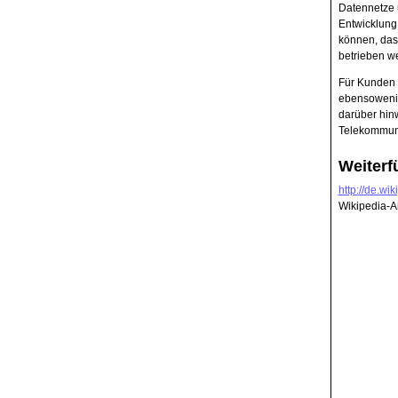
Datennetze 
Entwicklung 
können, dass
betrieben w
Für Kunden s
ebensowenig 
darüber hin
Telekommunik
Weiterf
http://de.wi
Wikipedia-Ar