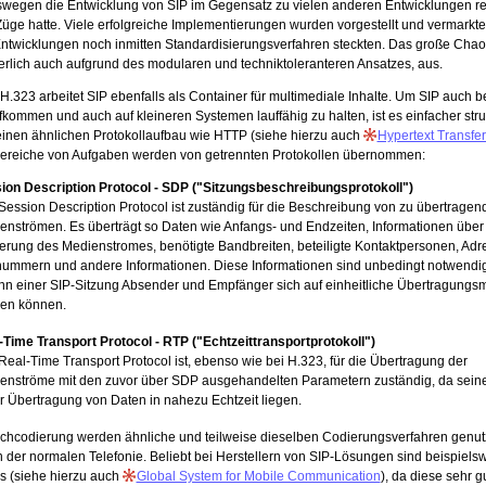
swegen die Entwicklung von SIP im Gegensatz zu vielen anderen Entwicklungen re
üge hatte. Viele erfolgreiche Implementierungen wurden vorgestellt und vermarkte
Entwicklungen noch inmitten Standardisierungsverfahren steckten. Das große Chao
erlich auch aufgrund des modularen und techniktoleranteren Ansatzes, aus.
.323 arbeitet SIP ebenfalls als Container für multimediale Inhalte. Um SIP auch b
ommen und auch auf kleineren Systemen lauffähig zu halten, ist es einfacher struk
 einen ähnlichen Protokollaufbau wie HTTP (siehe hierzu auch
Hypertext Transfer
lbereiche von Aufgaben werden von getrennten Protokollen übernommen:
ion Description Protocol - SDP ("Sitzungsbeschreibungsprotokoll")
Session Description Protocol ist zuständig für die Beschreibung von zu übertragen
enströmen. Es überträgt so Daten wie Anfangs- und Endzeiten, Informationen über
erung des Medienstromes, benötigte Bandbreiten, beteiligte Kontaktpersonen, Ad
nummern und andere Informationen. Diese Informationen sind unbedingt notwendig
nn einer SIP-Sitzung Absender und Empfänger sich auf einheitliche Übertragungsm
gen können.
-Time Transport Protocol - RTP ("Echtzeittransportprotokoll")
Real-Time Transport Protocol ist, ebenso wie bei H.323, für die Übertragung der
enströme mit den zuvor über SDP ausgehandelten Parametern zuständig, da sein
er Übertragung von Daten in nahezu Echtzeit liegen.
achcodierung werden ähnliche und teilweise dieselben Codierungsverfahren genutzt
 der normalen Telefonie. Beliebt bei Herstellern von SIP-Lösungen sind beispiels
 (siehe hierzu auch
Global System for Mobile Communication
), da diese sehr 