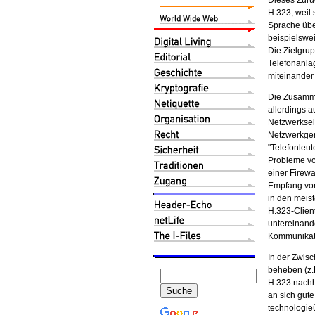
Dieses Zurüc
H.323, weil 
Sprache über
beispielswe
Die Zielgru
Telefonanla
miteinander 
Die Zusamme
allerdings a
Netzwerksei
Netzwerkger
"Telefonleut
Probleme von
einer Firewa
Empfang von
in den meis
H.323-Clien
untereinand
Kommunikat
In der Zwis
beheben (z.
H.323 nachha
an sich gute
technologieü